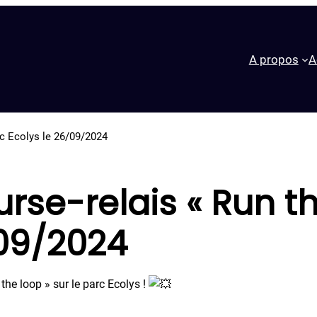
A propos
A
arc Ecolys le 26/09/2024
urse-relais « Run th
/09/2024
the loop » sur le parc Ecolys !