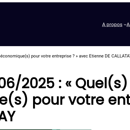
A propos
A
roéconomique(s) pour votre entreprise ? » avec Etienne DE CALLAT
6/2025 : « Quel(s)
) pour votre entr
TAY