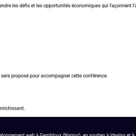
re les défis et les opportunités économiques qui façonnent l’a
es sera proposé pour accompagner cette conférence.
nrichissant.
eloppement web à Gembloux (Namur), en soutien à Idealys et à le