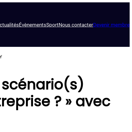
ctualités
Évènements
Sport
Nous contacter
Devenir membre
AY
 scénario(s)
eprise ? » avec