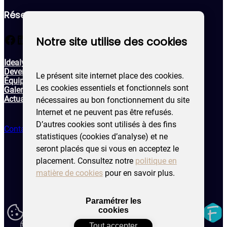
Réseaux sociaux
Facebook
LinkedIn
Notre site utilise des cookies
Idealys
Devenir membre
Le présent site internet place des cookies.
Équipe
Les cookies essentiels et fonctionnels sont
Galerie
Actualités & évènements
nécessaires au bon fonctionnement du site
Internet et ne peuvent pas être refusés.
D’autres cookies sont utilisés à des fins
Contactez-nous !
statistiques (cookies d’analyse) et ne
seront placés que si vous en acceptez le
placement. Consultez notre
politique en
matière de cookies
pour en savoir plus.
Politique de confidentialité
Mentions légales
Paramétrer les
Modifier
Fidelo
cookies
mes
Copyright Idealys
préférences
Tout accepter